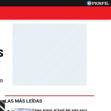
s
on
LAS MÁS LEÍDAS
Cómo armar el baúl del auto para