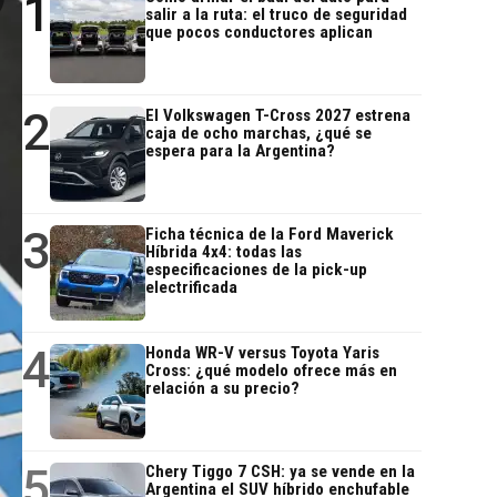
1
salir a la ruta: el truco de seguridad
que pocos conductores aplican
2
El Volkswagen T-Cross 2027 estrena
caja de ocho marchas, ¿qué se
espera para la Argentina?
3
Ficha técnica de la Ford Maverick
Híbrida 4x4: todas las
especificaciones de la pick-up
electrificada
4
Honda WR-V versus Toyota Yaris
Cross: ¿qué modelo ofrece más en
relación a su precio?
5
Chery Tiggo 7 CSH: ya se vende en la
Argentina el SUV híbrido enchufable