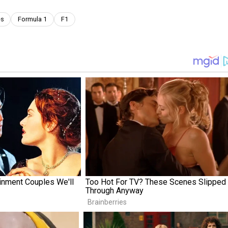
es
Formula 1
F1