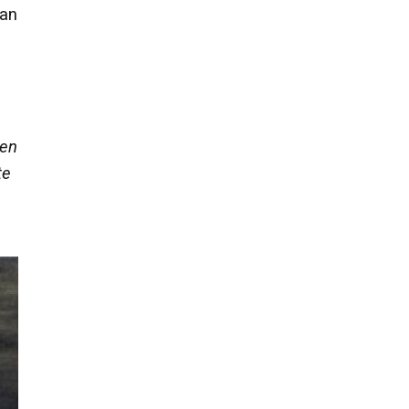
an
 en
te