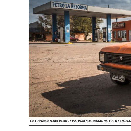
LISTO PARA SEGUIR: EL R6 DE 1981 EQUIPA EL MISMO MOTOR DE 1.400 CM