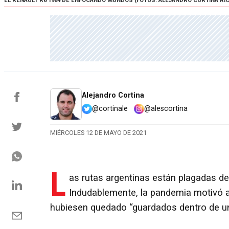
EL RENAULT R6 1984 DE ENFOCANDO MUNDOS (FOTOS: ALEJANDRO CORTINA RIC
Alejandro Cortina
@cortinale
@alescortina
MIÉRCOLES 12 DE MAYO DE 2021
L
as rutas argentinas están plagadas de
Indudablemente, la pandemia motivó 
hubiesen quedado “guardados dentro de un