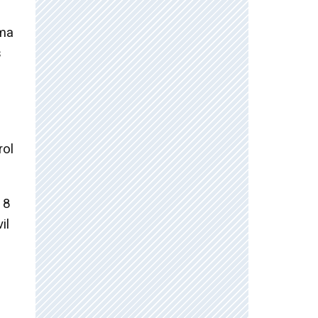
ima
s
rol
 8
il