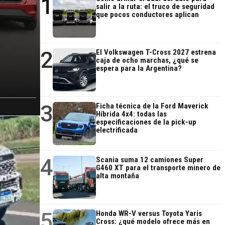
1
salir a la ruta: el truco de seguridad
que pocos conductores aplican
2
El Volkswagen T-Cross 2027 estrena
caja de ocho marchas, ¿qué se
espera para la Argentina?
3
Ficha técnica de la Ford Maverick
Híbrida 4x4: todas las
especificaciones de la pick-up
electrificada
4
Scania suma 12 camiones Super
G460 XT para el transporte minero de
alta montaña
5
Honda WR-V versus Toyota Yaris
Cross: ¿qué modelo ofrece más en