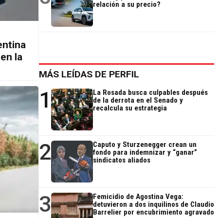
relación a su precio?
entina
en la
MÁS LEÍDAS DE PERFIL
1
La Rosada busca culpables después
de la derrota en el Senado y
recalcula su estrategia
2
Caputo y Sturzenegger crean un
fondo para indemnizar y “ganar”
sindicatos aliados
3
Femicidio de Agostina Vega:
detuvieron a dos inquilinos de Claudio
Barrelier por encubrimiento agravado