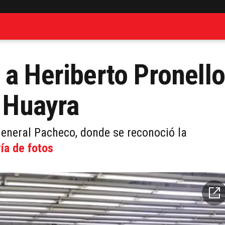
 a Heriberto Pronell
o Huayra
 General Pacheco, donde se reconoció la
ía de fotos