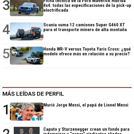
3
Ficha técnica de la Ford Maverick Híbrida
4x4: todas las especificaciones de la pick-up
electrificada
4
Scania suma 12 camiones Super G460 XT
para el transporte minero de alta montaña
5
Honda WR-V versus Toyota Yaris Cross: ¿qué
modelo ofrece más en relación a su precio?
MÁS LEÍDAS DE PERFIL
1
Murió Jorge Messi, el papá de Lionel Messi
2
Caputo y Sturzenegger crean un fondo para
indemnizar y “ganar” sindicatos aliados