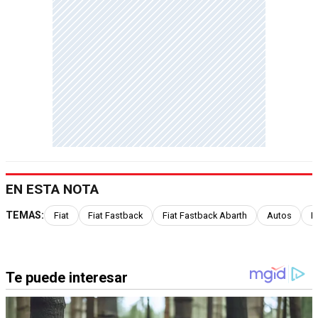
EN ESTA NOTA
TEMAS:
Fiat
Fiat Fastback
Fiat Fastback Abarth
Autos
F