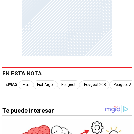
EN ESTA NOTA
TEMAS:
Fiat
Fiat Argo
Peugeot
Peugeot 208
Peugeot Ar