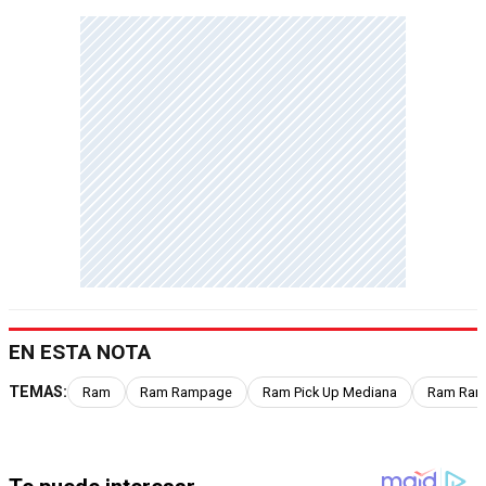
EN ESTA NOTA
TEMAS:
Ram
Ram Rampage
Ram Pick Up Mediana
Ram Ram