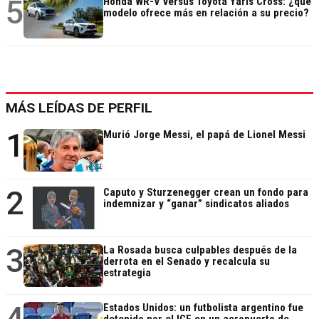
5
Honda WR-V versus Toyota Yaris Cross: ¿qué
modelo ofrece más en relación a su precio?
MÁS LEÍDAS DE PERFIL
1
Murió Jorge Messi, el papá de Lionel Messi
2
Caputo y Sturzenegger crean un fondo para
indemnizar y “ganar” sindicatos aliados
3
La Rosada busca culpables después de la
derrota en el Senado y recalcula su
estrategia
4
Estados Unidos: un futbolista argentino fue
detenido por el ICE en un aeropuerto de