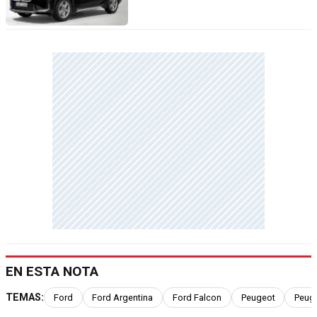
EN ESTA NOTA
TEMAS:
Ford
Ford Argentina
Ford Falcon
Peugeot
Peuge