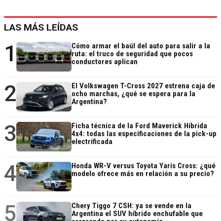
LAS MÁS LEÍDAS
1
Cómo armar el baúl del auto para salir a la
ruta: el truco de seguridad que pocos
conductores aplican
2
El Volkswagen T-Cross 2027 estrena caja de
ocho marchas, ¿qué se espera para la
Argentina?
3
Ficha técnica de la Ford Maverick Híbrida
4x4: todas las especificaciones de la pick-up
electrificada
4
Honda WR-V versus Toyota Yaris Cross: ¿qué
modelo ofrece más en relación a su precio?
5
Chery Tiggo 7 CSH: ya se vende en la
Argentina el SUV híbrido enchufable que