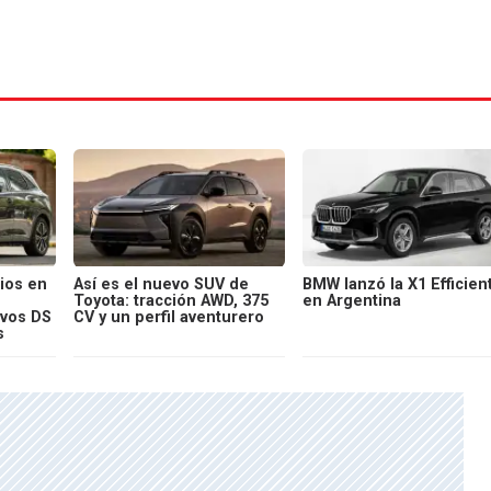
ios en
Así es el nuevo SUV de
BMW lanzó la X1 Efficien
Toyota: tracción AWD, 375
en Argentina
evos DS
CV y un perfil aventurero
s