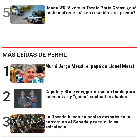
5
Honda WR-V versus Toyota Yaris Cross: ¿qué
modelo ofrece más en relación a su precio?
MÁS LEÍDAS DE PERFIL
1
Murió Jorge Messi, el papá de Lionel Messi
2
Caputo y Sturzenegger crean un fondo para
indemnizar y “ganar” sindicatos aliados
3
La Rosada busca culpables después de la
derrota en el Senado y recalcula su
estrategia