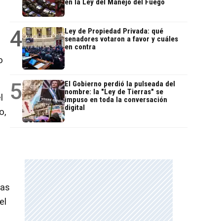
en la Ley del Manejo del Fuego
4
Ley de Propiedad Privada: qué
senadores votaron a favor y cuáles
en contra
o
5
El Gobierno perdió la pulseada del
nombre: la "Ley de Tierras" se
l
impuso en toda la conversación
digital
o,
las
el