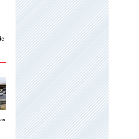
l
de
tas