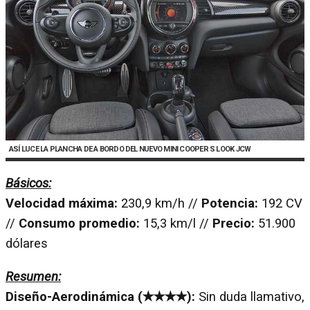
ASÍ LUCE LA PLANCHA DE A BORDO DEL NUEVO MINI COOPER S LOOK JCW
Básicos:
Velocidad máxima:
230,9 km/h //
Potencia:
192 CV
//
Consumo promedio:
15,3 km/l //
Precio:
51.900
dólares
Resumen:
Diseño-Aerodinámica (✭✭✭✭):
Sin duda llamativo,