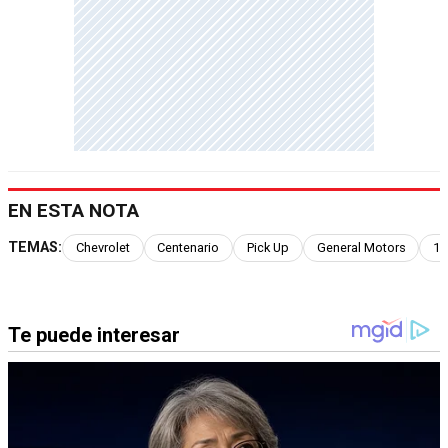
EN ESTA NOTA
TEMAS:
Chevrolet
Centenario
Pick Up
General Motors
10