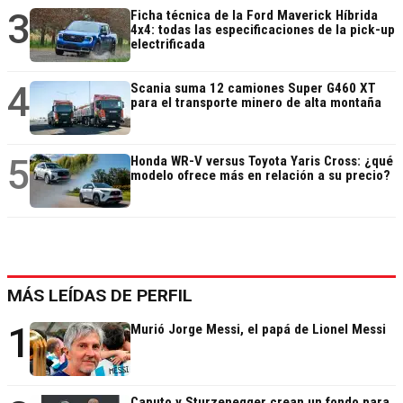
3
Ficha técnica de la Ford Maverick Híbrida
4x4: todas las especificaciones de la pick-up
electrificada
4
Scania suma 12 camiones Super G460 XT
para el transporte minero de alta montaña
5
Honda WR-V versus Toyota Yaris Cross: ¿qué
modelo ofrece más en relación a su precio?
MÁS LEÍDAS DE PERFIL
1
Murió Jorge Messi, el papá de Lionel Messi
Caputo y Sturzenegger crean un fondo para