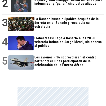
2
indemnizar y “ganar” sindicatos aliados
3
La Rosada busca culpables después de la
derrota en el Senado y recalcula su
estrategia
4
Lionel Messi llega a Rosario a las 20.30:
velatorio íntimo de Jorge Messi, sin acceso
al público
5
Los aviones F 16 sobrevolarán el centro
porteño y el lunes participarán de la
celebración de la Fuerza Aérea