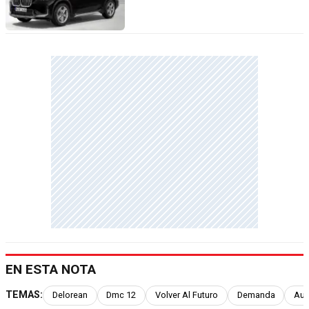
EN ESTA NOTA
TEMAS:
Delorean
Dmc 12
Volver Al Futuro
Demanda
Aut