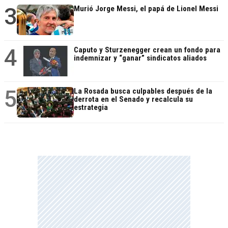
3
Murió Jorge Messi, el papá de Lionel Messi
4
Caputo y Sturzenegger crean un fondo para
indemnizar y “ganar” sindicatos aliados
5
La Rosada busca culpables después de la
derrota en el Senado y recalcula su
estrategia