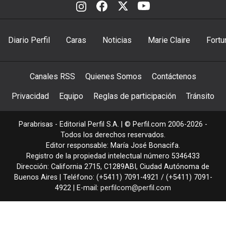
Diario Perfil
Caras
Noticias
Marie Claire
Fortu
Canales RSS
Quienes Somos
Contáctenos
Privacidad
Equipo
Reglas de participación
Tránsito
Parabrisas - Editorial Perfil S.A.
| © Perfil.com 2006-2026 -
Todos los derechos reservados.
Editor responsable: María José Bonacifa.
Registro de la propiedad intelectual número 5346433
Dirección:
California 2715
,
C1289ABI
,
Ciudad Autónoma de
Buenos Aires
| Teléfono:
(+5411) 7091-4921
/
(+5411) 7091-
4922
| E-mail:
perfilcom@perfil.com