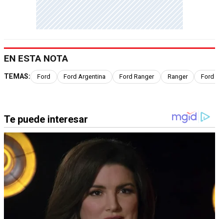
EN ESTA NOTA
TEMAS:
Ford
Ford Argentina
Ford Ranger
Ranger
Ford R