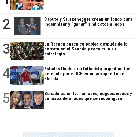
2
Caputo y Sturzenegger crean un fondo para
indemnizar y “ganar” sindicatos aliados
3
La Rosada busca culpables después de la
derrota en el Senado y recalcula su
estrategia
4
Estados Unidos: un futbolista argentino fue
detenido por el ICE en un aeropuerto de
Florida
5
Senado caliente: llamados, negociaciones y
un mapa de aliados que se reconfigura