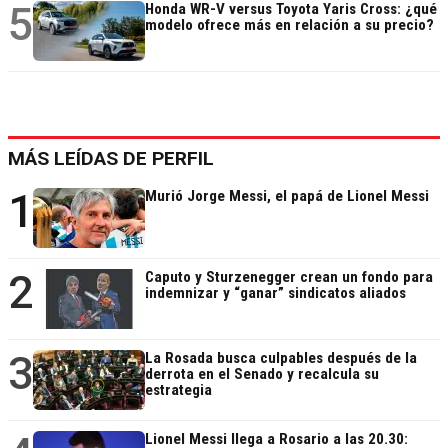
5
Honda WR-V versus Toyota Yaris Cross: ¿qué
modelo ofrece más en relación a su precio?
MÁS LEÍDAS DE PERFIL
1
Murió Jorge Messi, el papá de Lionel Messi
2
Caputo y Sturzenegger crean un fondo para
indemnizar y “ganar” sindicatos aliados
3
La Rosada busca culpables después de la
derrota en el Senado y recalcula su
estrategia
Lionel Messi llega a Rosario a las 20.30: