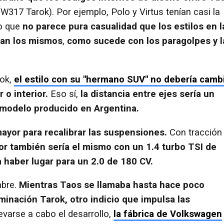
317 Tarok). Por ejemplo, Polo y Virtus tenían casi la
so que
no parece pura casualidad que los estilos en l
sean los mismos
,
como sucede con los paragolpes y l
rok,
el estilo con su "hermano SUV" no debería camb
 o interior.
Eso sí,
la distancia entre ejes sería un
 modelo producido en Argentina.
 mayor para recalibrar las suspensiones.
Con tracción
or también sería el mismo con un 1.4 turbo TSI de
 haber lugar para un 2.0 de 180 CV.
mbre.
Mientras Taos se llamaba hasta hace poco
minación Tarok, otro indicio que impulsa las
varse a cabo el desarrollo,
la fábrica de Volkswagen