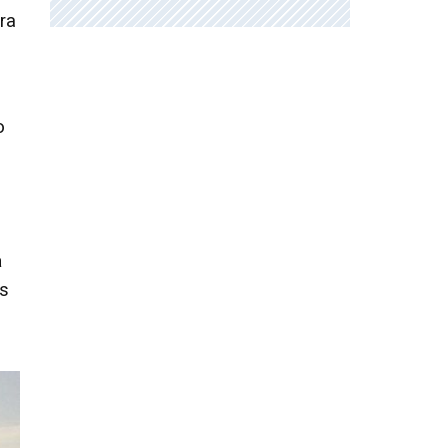
ra
o
a
es