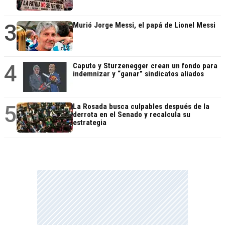
3
Murió Jorge Messi, el papá de Lionel Messi
4
Caputo y Sturzenegger crean un fondo para
indemnizar y “ganar” sindicatos aliados
5
La Rosada busca culpables después de la
derrota en el Senado y recalcula su
estrategia