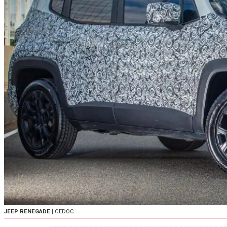
JEEP RENEGADE
| CEDOC