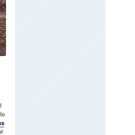
l
lo
ss
el