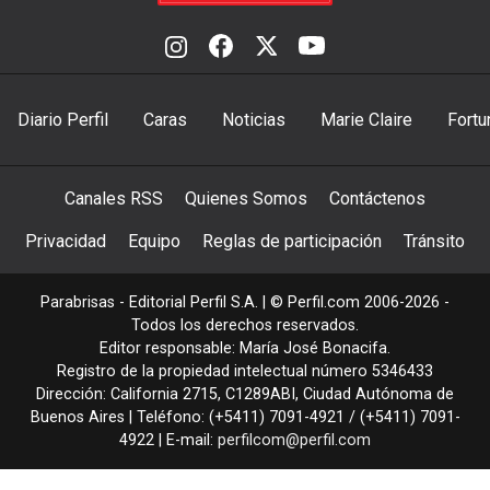
Diario Perfil
Caras
Noticias
Marie Claire
Fortu
Canales RSS
Quienes Somos
Contáctenos
Privacidad
Equipo
Reglas de participación
Tránsito
Parabrisas - Editorial Perfil S.A.
| © Perfil.com 2006-2026 -
Todos los derechos reservados.
Editor responsable: María José Bonacifa.
Registro de la propiedad intelectual número 5346433
Dirección:
California 2715
,
C1289ABI
,
Ciudad Autónoma de
Buenos Aires
| Teléfono:
(+5411) 7091-4921
/
(+5411) 7091-
4922
| E-mail:
perfilcom@perfil.com