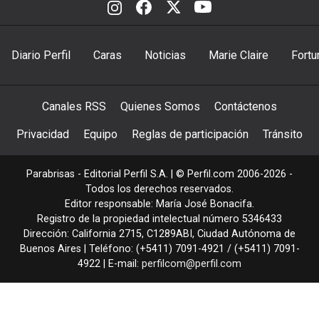
Diario Perfil
Caras
Noticias
Marie Claire
Fortu
Canales RSS
Quienes Somos
Contáctenos
Privacidad
Equipo
Reglas de participación
Tránsito
Parabrisas - Editorial Perfil S.A.
| © Perfil.com 2006-2026 -
Todos los derechos reservados.
Editor responsable: María José Bonacifa.
Registro de la propiedad intelectual número 5346433
Dirección:
California 2715
,
C1289ABI
,
Ciudad Autónoma de
Buenos Aires
| Teléfono:
(+5411) 7091-4921
/
(+5411) 7091-
4922
| E-mail:
perfilcom@perfil.com