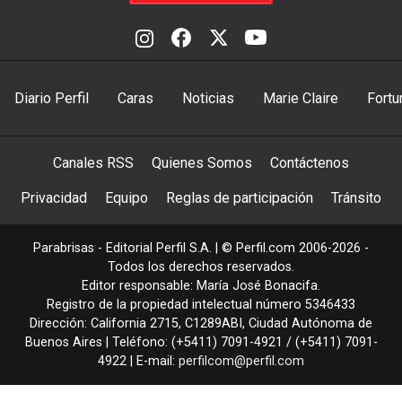
Diario Perfil
Caras
Noticias
Marie Claire
Fortu
Canales RSS
Quienes Somos
Contáctenos
Privacidad
Equipo
Reglas de participación
Tránsito
Parabrisas - Editorial Perfil S.A.
| © Perfil.com 2006-2026 -
Todos los derechos reservados.
Editor responsable: María José Bonacifa.
Registro de la propiedad intelectual número 5346433
Dirección:
California 2715
,
C1289ABI
,
Ciudad Autónoma de
Buenos Aires
| Teléfono:
(+5411) 7091-4921
/
(+5411) 7091-
4922
| E-mail:
perfilcom@perfil.com