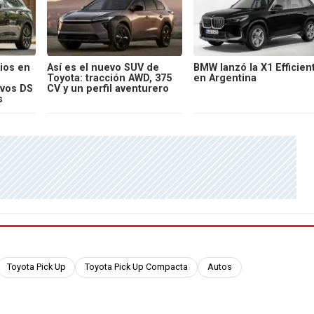
ios en
Así es el nuevo SUV de
BMW lanzó la X1 Efficien
Toyota: tracción AWD, 375
en Argentina
evos DS
CV y un perfil aventurero
s
Toyota Pick Up
Toyota Pick Up Compacta
Autos