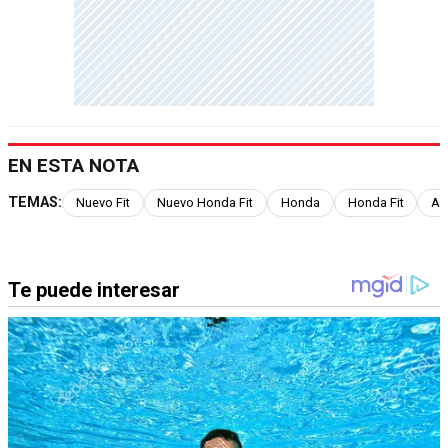
EN ESTA NOTA
TEMAS:
Nuevo Fit
Nuevo Honda Fit
Honda
Honda Fit
Ar