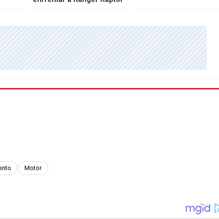
ento
Motor