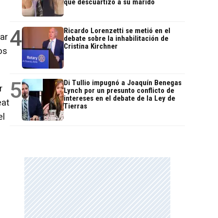
que descuartizó a su marido
4
Ricardo Lorenzetti se metió en el
ar
debate sobre la inhabilitación de
Cristina Kirchner
os
5
Di Tullio impugnó a Joaquín Benegas
r
Lynch por un presunto conflicto de
intereses en el debate de la Ley de
eat
Tierras
el