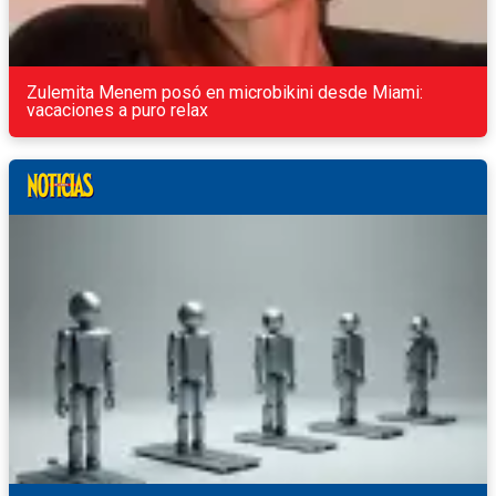
Zulemita Menem posó en microbikini desde Miami:
vacaciones a puro relax