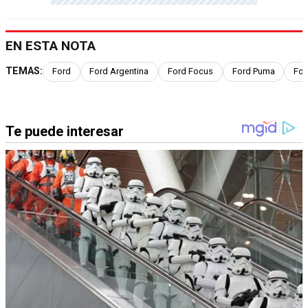
EN ESTA NOTA
TEMAS:
Ford
Ford Argentina
Ford Focus
Ford Puma
For