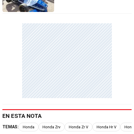
EN ESTA NOTA
TEMAS:
Honda
Honda Zrv
Honda Zr V
Honda Hr V
Honda