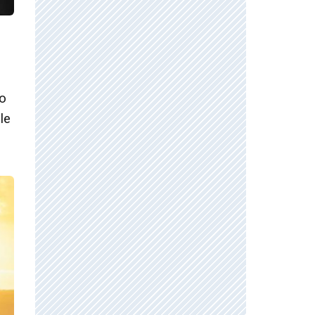
to
le