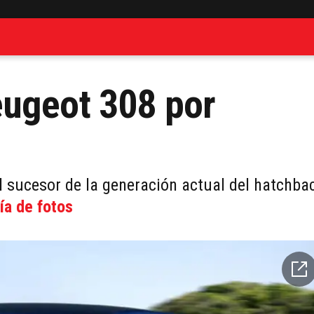
eugeot 308 por
l sucesor de la generación actual del hatchba
ía de fotos