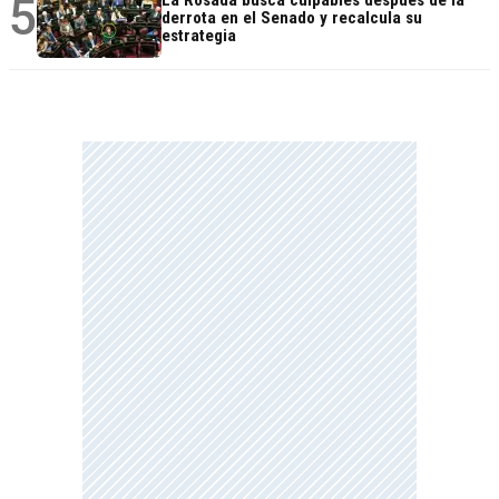
5
La Rosada busca culpables después de la
derrota en el Senado y recalcula su
estrategia