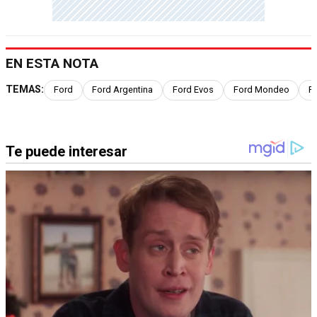
EN ESTA NOTA
TEMAS:
Ford
Ford Argentina
Ford Evos
Ford Mondeo
F