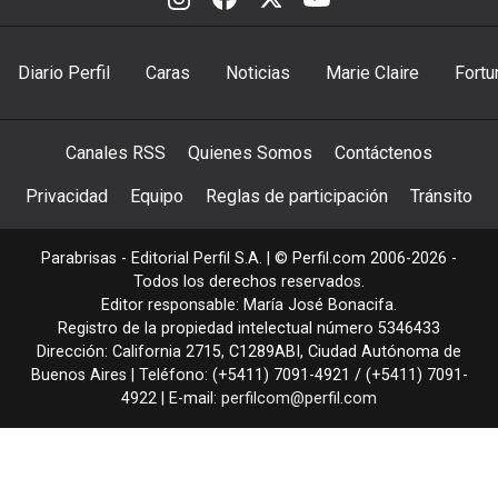
Diario Perfil
Caras
Noticias
Marie Claire
Fortu
Canales RSS
Quienes Somos
Contáctenos
Privacidad
Equipo
Reglas de participación
Tránsito
Parabrisas - Editorial Perfil S.A.
| © Perfil.com 2006-2026 -
Todos los derechos reservados.
Editor responsable: María José Bonacifa.
Registro de la propiedad intelectual número 5346433
Dirección:
California 2715
,
C1289ABI
,
Ciudad Autónoma de
Buenos Aires
| Teléfono:
(+5411) 7091-4921
/
(+5411) 7091-
4922
| E-mail:
perfilcom@perfil.com