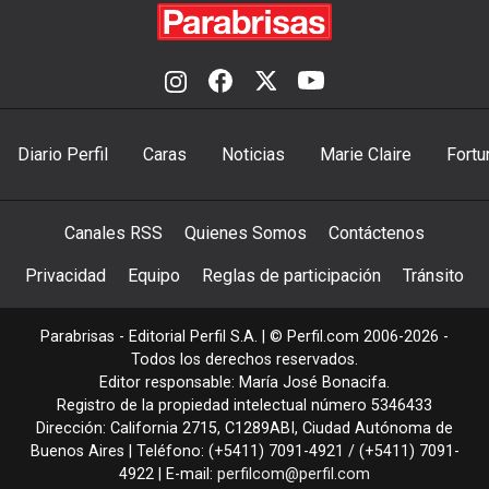
Diario Perfil
Caras
Noticias
Marie Claire
Fortu
Canales RSS
Quienes Somos
Contáctenos
Privacidad
Equipo
Reglas de participación
Tránsito
Parabrisas - Editorial Perfil S.A.
| © Perfil.com 2006-2026 -
Todos los derechos reservados.
Editor responsable: María José Bonacifa.
Registro de la propiedad intelectual número 5346433
Dirección:
California 2715
,
C1289ABI
,
Ciudad Autónoma de
Buenos Aires
| Teléfono:
(+5411) 7091-4921
/
(+5411) 7091-
4922
| E-mail:
perfilcom@perfil.com