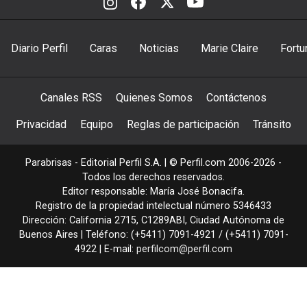
Diario Perfil
Caras
Noticias
Marie Claire
Fortu
Canales RSS
Quienes Somos
Contáctenos
Privacidad
Equipo
Reglas de participación
Tránsito
Parabrisas - Editorial Perfil S.A.
| © Perfil.com 2006-2026 -
Todos los derechos reservados.
Editor responsable: María José Bonacifa.
Registro de la propiedad intelectual número 5346433
Dirección:
California 2715
,
C1289ABI
,
Ciudad Autónoma de
Buenos Aires
| Teléfono:
(+5411) 7091-4921
/
(+5411) 7091-
4922
| E-mail:
perfilcom@perfil.com