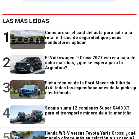
LAS MÁS LEÍDAS
1
Cómo armar el baúl del auto para salir a la
ruta: el truco de seguridad que pocos
conductores aplican
2
El Volkswagen T-Cross 2027 estrena caja de
ocho marchas, ¿qué se espera para la
Argentina?
3
Ficha técnica de la Ford Maverick Híbrida
4x4: todas las especificaciones de la pick-up
electrificada
4
Scania suma 12 camiones Super G460 XT
para el transporte minero de alta montaña
5
Honda WR-V versus Toyota Yaris Cross: ¿qué
modelo ofrece más en relación a su precio?