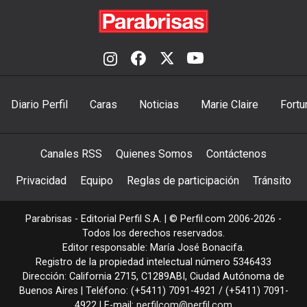
Diario Perfil
Caras
Noticias
Marie Claire
Fortu
Canales RSS
Quienes Somos
Contáctenos
Privacidad
Equipo
Reglas de participación
Tránsito
Parabrisas - Editorial Perfil S.A.
| © Perfil.com 2006-2026 -
Todos los derechos reservados.
Editor responsable: María José Bonacifa.
Registro de la propiedad intelectual número 5346433
Dirección:
California 2715
,
C1289ABI
,
Ciudad Autónoma de
Buenos Aires
| Teléfono:
(+5411) 7091-4921
/
(+5411) 7091-
4922
| E-mail:
perfilcom@perfil.com