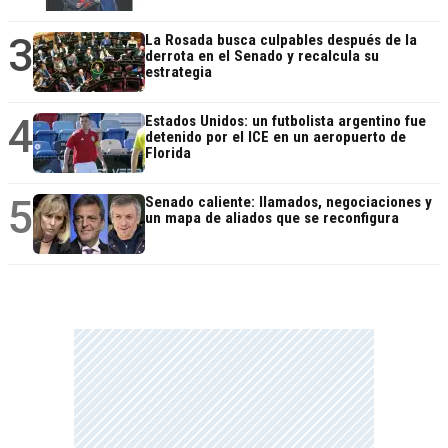
3
La Rosada busca culpables después de la
derrota en el Senado y recalcula su
estrategia
4
Estados Unidos: un futbolista argentino fue
detenido por el ICE en un aeropuerto de
Florida
5
Senado caliente: llamados, negociaciones y
un mapa de aliados que se reconfigura