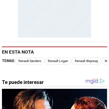
EN ESTA NOTA
TEMAS:
Renault Sandero
Renault Logan
Renault Stepway
Nu