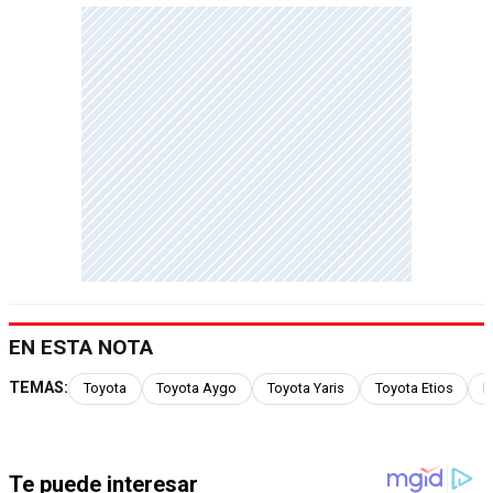
EN ESTA NOTA
TEMAS:
Toyota
Toyota Aygo
Toyota Yaris
Toyota Etios
N