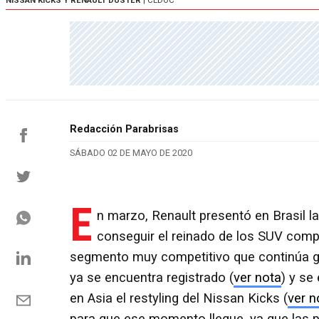
NISSAN KICKS Y RENAULT DUSTER
| CEDOC
Redacción Parabrisas
SÁBADO 02 DE MAYO DE 2020
E
n marzo, Renault presentó en Brasil l
conseguir el reinado de los SUV compa
segmento muy competitivo que continúa ga
ya se encuentra registrado (
ver nota
) y se
en Asia el restyling del Nissan Kicks (
ver n
para que ese momento llegue, ya que las 