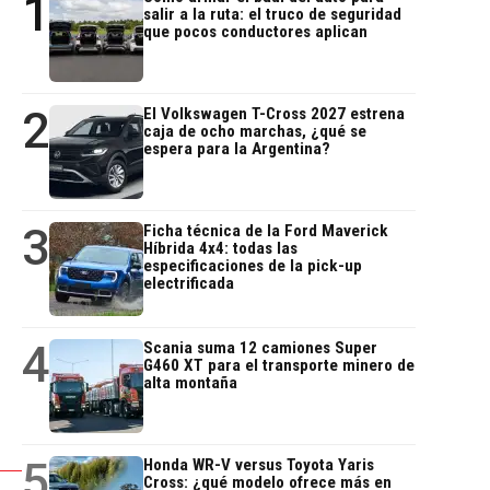
1
salir a la ruta: el truco de seguridad
que pocos conductores aplican
2
El Volkswagen T-Cross 2027 estrena
caja de ocho marchas, ¿qué se
espera para la Argentina?
3
Ficha técnica de la Ford Maverick
Híbrida 4x4: todas las
especificaciones de la pick-up
electrificada
4
Scania suma 12 camiones Super
G460 XT para el transporte minero de
alta montaña
5
Honda WR-V versus Toyota Yaris
Cross: ¿qué modelo ofrece más en