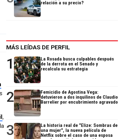
relación a su precio?
MÁS LEÍDAS DE PERFIL
1
La Rosada busca culpables después
de la derrota en el Senado y
recalcula su estrategia
n
2
Femicidio de Agostina Vega:
s
detuvieron a dos inquilinos de Claudio
Barrelier por encubrimiento agravado
l
,
3
la
La historia real de "Elize: Sombras de
una mujer", la nueva película de
Netflix sobre el caso de una esposa