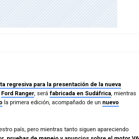
a regresiva para la presentación de la nueva
e
Ford Ranger
, será
fabricada en Sudáfrica
, mientras
o
la primera edición, acompañado de un
nuevo
uestro país, pero mientras tanto siguen apareciendo
or,
pruebas de manejo
y anuncios sobre el
motor V6