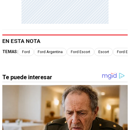
EN ESTA NOTA
TEMAS:
Ford
Ford Argentina
Ford Escort
Escort
Ford Es