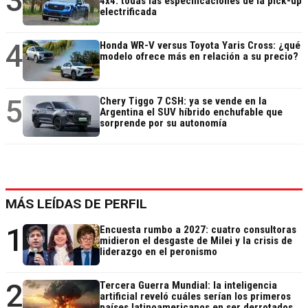
3
4x4: todas las especificaciones de la pick-up
electrificada
4
Honda WR-V versus Toyota Yaris Cross: ¿qué
modelo ofrece más en relación a su precio?
5
Chery Tiggo 7 CSH: ya se vende en la
Argentina el SUV híbrido enchufable que
sorprende por su autonomía
MÁS LEÍDAS DE PERFIL
1
Encuesta rumbo a 2027: cuatro consultoras
midieron el desgaste de Milei y la crisis de
liderazgo en el peronismo
2
Tercera Guerra Mundial: la inteligencia
artificial reveló cuáles serían los primeros
países latinoamericanos en ser derrotados